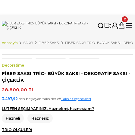
İnternet Sitemizdeki Tüm Ürünleri İstanbul'daki Fabrikamızda
Üretiyoruz. Özel Üretim Talepleri İçin Bizimle İletişime Geçebilirsiniz.
0
Anasayfa
SAKSI
FİBER SAKSI
FİBER SAKSI TRİO- BÜYÜK SAKSI - DEKORA
Decoratime
FİBER SAKSI TRİO- BÜYÜK SAKSI - DEKORATİF SAKSI -
ÇİÇEKLİK
28.800,00 TL
3.497,92
den başlayan taksitlerle!!
Taksit Seçenekleri
LÜTFEN SEÇİM YAPINIZ. Hazneli mi, haznesiz mi?
Hazneli
Haznesiz
TRİO ÖLÇÜLERİ