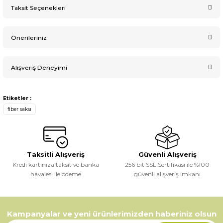
Taksit Seçenekleri
Ürün hakkında henüz soru sorulmamış.
Yorum Yaz
Önerileriniz
Soru Sor
Alışveriş Deneyimi
Bu ürünün fiyat bilgisi, resim, ürün açıklamalarında ve diğer
konularda yetersiz gördüğünüz noktaları öneri formunu
kullanarak tarafımıza iletebilirsiniz.
Görüş ve önerileriniz için teşekkür ederiz.
Etiketler :
fiber saksı
Sitemize ilk yorumu siz yapın!
Ürün resmi kalitesiz, bozuk veya görüntülenemiyor.
Ürün açıklamasında eksik bilgiler bulunuyor.
Deneyimini Paylaş
Ürün bilgilerinde hatalar bulunuyor.
Taksitli Alışveriş
Güvenli Alışveriş
Kredi kartınıza taksit ve banka
Ürün fiyatı diğer sitelerden daha pahalı.
256 bit SSL Sertifikası ile %100
havalesi ile ödeme
güvenli alışveriş imkanı
Bu ürüne benzer farklı alternatifler olmalı.
Kampanyalar ve yeni ürünlerimizden haberiniz olsun