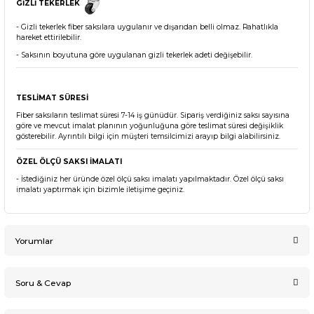
GİZLİ TEKERLEK
- Gizli tekerlek fiber saksılara uygulanır ve dışarıdan belli olmaz. Rahatlıkla
hareket ettirilebilir.
- Saksının boyutuna göre uygulanan gizli tekerlek adeti değişebilir.
TESLİMAT SÜRESİ
Fiber saksıların teslimat süresi 7-14 iş günüdür. Sipariş verdiğiniz saksı sayısına
göre ve mevcut imalat planının yoğunluğuna göre teslimat süresi değişiklik
gösterebilir. Ayrıntılı bilgi için müşteri temsilcimizi arayıp bilgi alabilirsiniz.
ÖZEL ÖLÇÜ SAKSI İMALATI
- İstediğiniz her üründe özel ölçü saksı imalatı yapılmaktadır. Özel ölçü saksı
imalatı yaptırmak için bizimle iletişime geçiniz.
Yorumlar
Soru & Cevap
Bu ürüne ilk yorumu siz yapın!