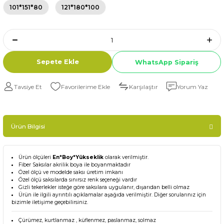
101*151*80
121*180*100
Sepete Ekle
WhatsApp Sipariş
Tavsiye Et
Karşılaştır
Yorum Yaz
Ürün Bilgisi
Ürün ölçüleri
En*Boy*Yükseklik
olarak verilmiştir.
Fiber Saksılar akrilik boya ile boyanmaktadır
Özel ölçü ve modelde saksı üretim imkanı
Özel ölçü saksılarda sınırsız renk seçeneği vardır
Gizli tekerlekler isteğe göre saksılara uygulanır, dışarıdan belli olmaz
Ürün ile ilgili ayrıntılı açıklamalar aşağıda verilmiştir. Diğer sorularınız için
bizimle iletişime geçebilirsiniz.
Çürümez, kurtlanmaz , küflenmez, paslanmaz, solmaz