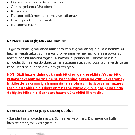
Dış hava koşullarına karşı uzun ömürlü
Güneş ışınlarına (UV) dirençli
Kurşunsuz
Pullanıp dökülmez, kabarmaz ve çatlamaz
İç ve dış mekanda kullanılabilir
Kullanıma hazır
HAZNELİ SAKSI (İÇ MEKAN) NEDİR?
- Eğer saksınızı iç mekanda kullanacaksanız iç mekan seçiniz. Saksılarınıza su
haznesi yapılacaktır. Su haznesi, bitkiye zarar vermemesi için fazla suyun su
haznesinde birikmesini sağlar. Su haznesi dışarıdan belli olmaz, saksının
içindedir. Su haznesi dolduğu zaman tıpasını açıp suyu boşaltabilir ya da yazın
kendi kendine buharlaşarak bitkiyi besleyebilir.
NOT: Gizli hazne daha çok canlı bitkiler için gereklidir. Yapay bitki
kullanacaksanız normalde su haznesine gerek yoktur. Fakat yapay
bitkilerde saksının iç alanının daha az olmasını istiyorsanız hazneyi
tercih edebilirsiniz. Dilerseniz hazne yüksekliğini sipariş sırasında
değiştirebilirsiniz. Standart hazne yüksekliği 10 cm dir..
STANDART SAKSI (DIŞ MEKAN) NEDİR?
- Standart saksı uygulamasıdır. Su haznesi yapılmaz. Dış mekanda kullanılır.
İstenirse drenaj delikleri açılabilir.