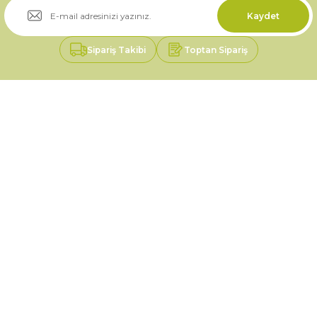
Kaydet
Gönder
Sipariş Takibi
Toptan Sipariş
Üyelik
Kurumsal
Alışveriş
0535 046 92 11
0535 046 92 11