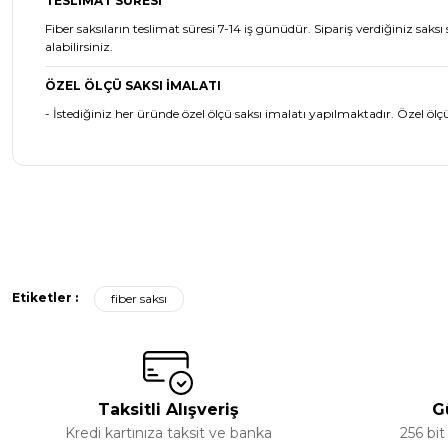
TESLİMAT SÜRESİ
Fiber saksıların teslimat süresi 7-14 iş günüdür. Sipariş verdiğiniz saks
alabilirsiniz.
ÖZEL ÖLÇÜ SAKSI İMALATI
- İstediğiniz her üründe özel ölçü saksı imalatı yapılmaktadır. Özel ölçü
Bu ürünün fiyat bilgisi, resim, ürün açıklamalarında ve diğer ko
Görüş ve önerileriniz için teşekkür ederiz.
Etiketler :
fiber saksı
Ürün resmi kalitesiz, bozuk veya görüntülenemiyor.
Ürün açıklamasında eksik bilgiler bulunuyor.
Ürün bilgilerinde hatalar bulunuyor.
Ürün fiyatı diğer sitelerden daha pahalı.
Taksitli Alışveriş
G
Bu ürüne benzer farklı alternatifler olmalı.
Kredi kartınıza taksit ve banka
256 bit