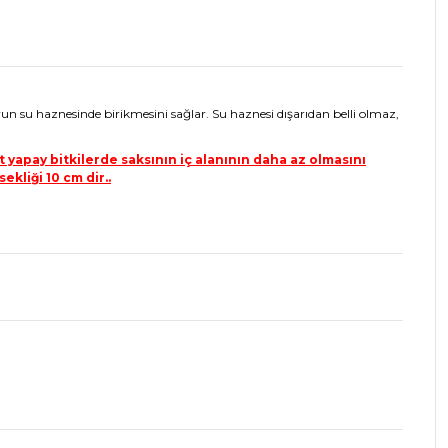
yun su haznesinde birikmesini sağlar. Su haznesi dışarıdan belli olmaz,
 yapay bitkilerde saksının iç alanının daha az olmasını
ekliği 10 cm dir..