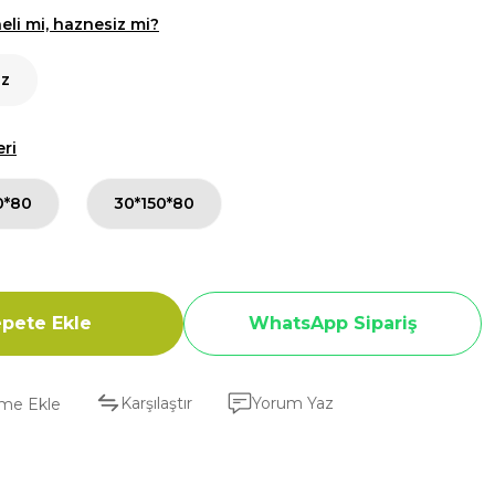
li mi, haznesiz mi?
iz
eri
0*80
30*150*80
pete Ekle
WhatsApp Sipariş
Karşılaştır
Yorum Yaz