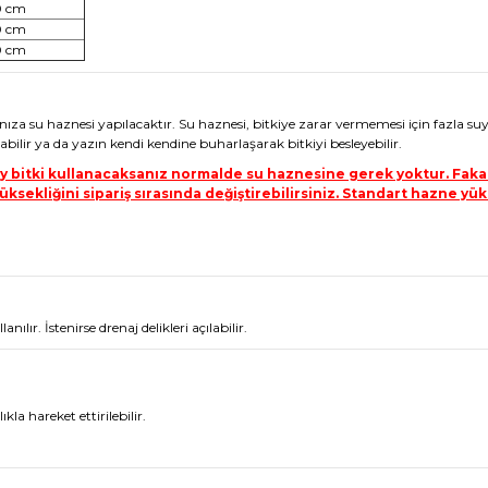
0 cm
0 cm
0 cm
nıza su haznesi yapılacaktır. Su haznesi, bitkiye zarar vermemesi için fazla su
bilir ya da yazın kendi kendine buharlaşarak bitkiyi besleyebilir.
pay bitki kullanacaksanız normalde su haznesine gerek yoktur. Fakat
ksekliğini sipariş sırasında değiştirebilirsiniz. Standart hazne yüks
ır. İstenirse drenaj delikleri açılabilir.
kla hareket ettirilebilir.