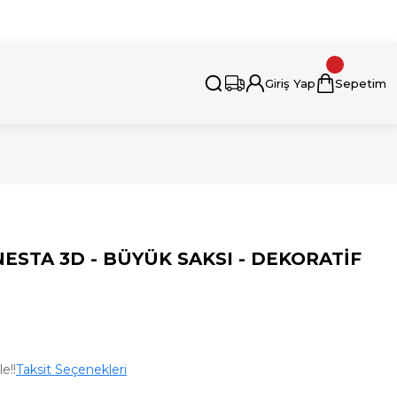
i İçin Bizimle İletişime Geçebilirsiniz.
Giriş Yap
Sepetim
NESTA 3D - BÜYÜK SAKSI - DEKORATİF
e!!
Taksit Seçenekleri