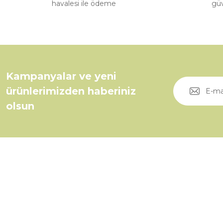
havalesi ile ödeme
güv
Kampanyalar ve yeni
ürünlerimizden haberiniz
olsun
Üyelik
0535 046 92 11