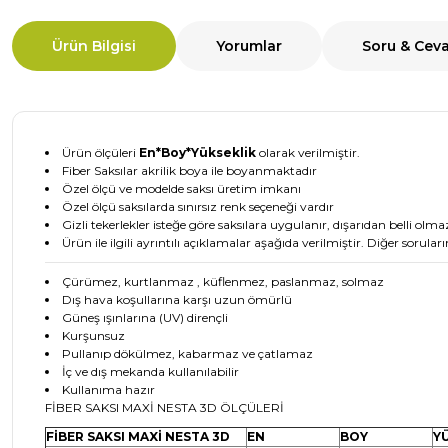
Ürün Bilgisi
Yorumlar
Soru & Cev
Ürün ölçüleri
En*Boy*Yükseklik
olarak verilmiştir.
Fiber Saksılar akrilik boya ile boyanmaktadır
Özel ölçü ve modelde saksı üretim imkanı
Özel ölçü saksılarda sınırsız renk seçeneği vardır
Gizli tekerlekler isteğe göre saksılara uygulanır, dışarıdan belli olma
Ürün ile ilgili ayrıntılı açıklamalar aşağıda verilmiştir. Diğer soruları
Çürümez, kurtlanmaz , küflenmez, paslanmaz, solmaz
Dış hava koşullarına karşı uzun ömürlü
Güneş ışınlarına (UV) dirençli
Kurşunsuz
Pullanıp dökülmez, kabarmaz ve çatlamaz
İç ve dış mekanda kullanılabilir
Kullanıma hazır
FİBER SAKSI MAXİ NESTA 3D ÖLÇÜLERİ
FİBER SAKSI MAXİ NESTA 3D
EN
BOY
Y