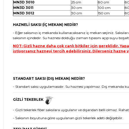
MN3D 3010
25 cm
80 cm
8
MN3D 3011
30 cm
100 cm
8
MN3D 3012
30 cm
150 cm
8
HAZNELİ SAKSI (İÇ MEKAN) NEDİR?
- Eğer saksınızı iç mekanda kullanacaksanız iç mekan seçiniz. Saksıları
saksının içindedir. Su haznesi dolduğu zaman tıpasını açıp suyu boşalta
NOT: Gizli hazne daha çok canlı bitkiler için gereklidir. Ya
istiyorsanız hazneyi tercih edebilirsiniz. Dilerseniz hazne yü
STANDART SAKSI (DIŞ MEKAN) NEDİR?
- Standart saksı uygulamasıdır. Su haznesi yapılmaz. Dış mekanda kullanıl
GİZLİ TEKERLEK
- Gizli tekerlek fiber saksılara uygulanır ve dışarıdan belli olmaz. Rahatlı
- Saksının boyutuna göre uygulanan gizli tekerlek adeti değişebilir.