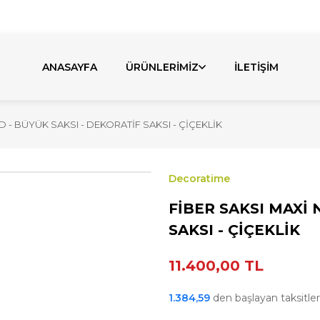
bul'daki Fabrikamızda Üretiyoruz. Özel Üretim Talepler
ANASAYFA
ÜRÜNLERİMİZ
İLETİŞİM
D - BÜYÜK SAKSI - DEKORATİF SAKSI - ÇİÇEKLİK
Decoratime
FİBER SAKSI MAXİ 
SAKSI - ÇİÇEKLİK
11.400,00 TL
1.384,59
den başlayan taksitlerl