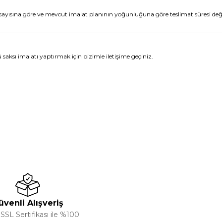
ı sayısına göre ve mevcut imalat planının yoğunluğuna göre teslimat süresi değişik
 saksı imalatı yaptırmak için bizimle iletişime geçiniz.
nularda yetersiz gördüğünüz noktaları öneri formunu kullanarak tarafımıza
Ürün hakkında henüz soru sorulmamış.
Bu ürüne ilk yorumu siz yapın!
Sitemize ilk yorumu siz yapın!
Deneyimini Paylaş
Yorum Yaz
Soru Sor
üvenli Alışveriş
 SSL Sertifikası ile %100