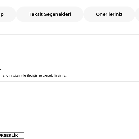
ap
Taksit Seçenekleri
Önerileriniz
z
nız için bizimle iletişime geçebilirsiniz.
ÜKSEKLİK