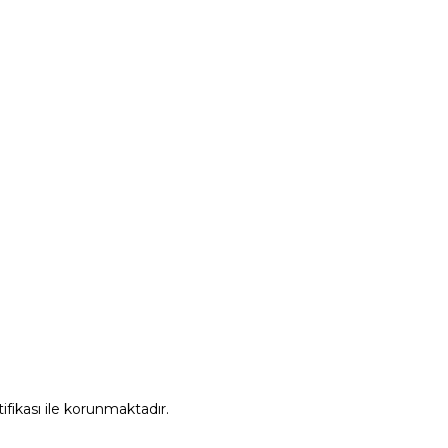
İletişim
İletişim Formu
tum
Havale Bildirim Formu
Kargo Takibi
tifikası ile korunmaktadır.