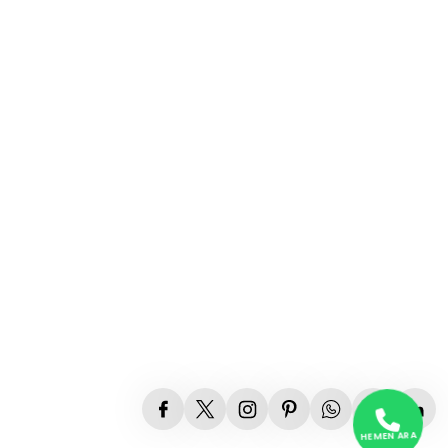
Mesafeli Satış Sözleşmesi
Gizlilik ve Güvenlik
İptal İade Koşullari
Kişisel Veriler Politikası
HEMEN ARA