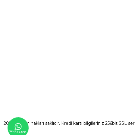
Yeni Üyelik
0535 046 92 11
Üye Girişi
saksici@saksici.net
Şifremi Unut
Sırapınar Mahallesi, Taşlı Armut Mevkii
No: 4 Çekmeköy / İstanbul
Hafta içi:
09:00 - 17:30
2026 © Tüm hakları saklıdır. Kredi kartı bilgileriniz 256bit SSL ser
WHATSAPP