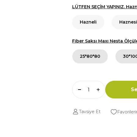
LÜTFEN SEÇİM YAPINIZ. Hazne
Hazneli
Haznes
Fiber Saksı Maxı Nesta Ölçül
25*80*80
30*10
Se
Tavsiye Et