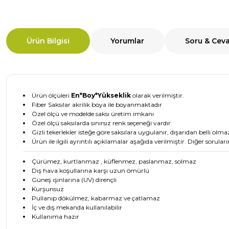
Ürün Bilgisi
Yorumlar
Soru & Cev
Ürün ölçüleri
En*Boy*Yükseklik
olarak verilmiştir.
Fiber Saksılar akrilik boya ile boyanmaktadır
Özel ölçü ve modelde saksı üretim imkanı
Özel ölçü saksılarda sınırsız renk seçeneği vardır
Gizli tekerlekler isteğe göre saksılara uygulanır, dışarıdan belli olma
Ürün ile ilgili ayrıntılı açıklamalar aşağıda verilmiştir. Diğer soruları
Çürümez, kurtlanmaz , küflenmez, paslanmaz, solmaz
Dış hava koşullarına karşı uzun ömürlü
Güneş ışınlarına (UV) dirençli
Kurşunsuz
Pullanıp dökülmez, kabarmaz ve çatlamaz
İç ve dış mekanda kullanılabilir
Kullanıma hazır