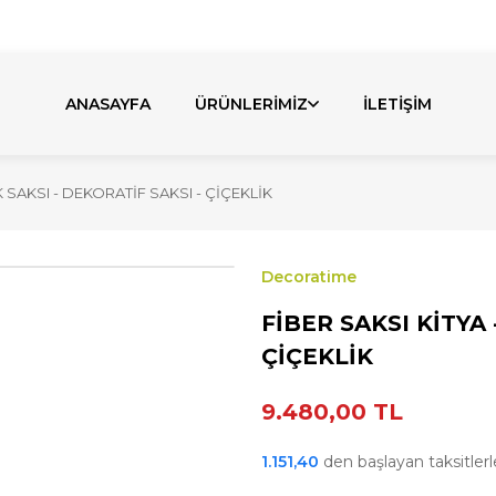
bul'daki Fabrikamızda Üretiyoruz. Özel Üretim Talepler
ANASAYFA
ÜRÜNLERİMİZ
İLETİŞİM
 SAKSI - DEKORATİF SAKSI - ÇİÇEKLİK
Decoratime
FİBER SAKSI KİTYA 
ÇİÇEKLİK
9.480,00 TL
1.151,40
den başlayan taksitlerle