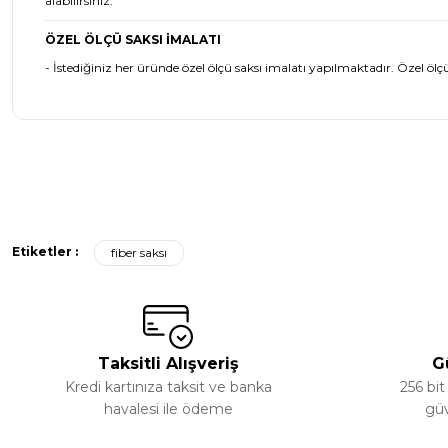
alabilirsiniz.
ÖZEL ÖLÇÜ SAKSI İMALATI
- İstediğiniz her üründe özel ölçü saksı imalatı yapılmaktadır. Özel ölçü
Bu ürünün fiyat bilgisi, resim, ürün açıklamalarında ve diğer ko
Görüş ve önerileriniz için teşekkür ederiz.
Etiketler :
fiber saksı
Ürün resmi kalitesiz, bozuk veya görüntülenemiyor.
Ürün açıklamasında eksik bilgiler bulunuyor.
Ürün bilgilerinde hatalar bulunuyor.
Ürün fiyatı diğer sitelerden daha pahalı.
Taksitli Alışveriş
G
Bu ürüne benzer farklı alternatifler olmalı.
Kredi kartınıza taksit ve banka
256 bit
havalesi ile ödeme
güv