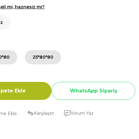
li mi, haznesiz mi?
iz
0*80
25*80*80
pete Ekle
WhatsApp Sipariş
Karşılaştır
Yorum Yaz