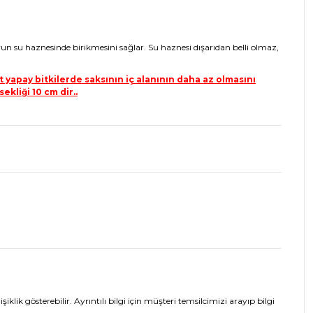
yun su haznesinde birikmesini sağlar. Su haznesi dışarıdan belli olmaz,
 yapay bitkilerde saksının iç alanının daha az olmasını
ekliği 10 cm dir..
lik gösterebilir. Ayrıntılı bilgi için müşteri temsilcimizi arayıp bilgi