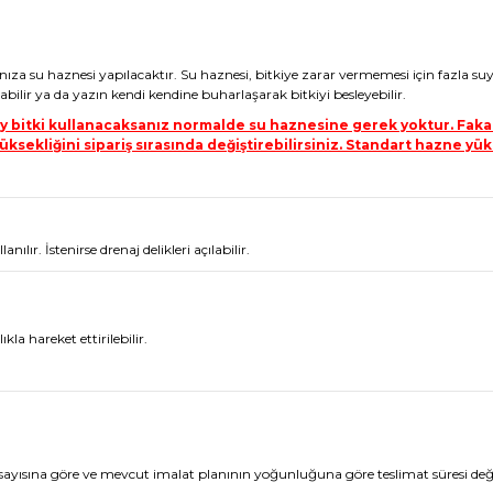
nıza su haznesi yapılacaktır. Su haznesi, bitkiye zarar vermemesi için fazla su
bilir ya da yazın kendi kendine buharlaşarak bitkiyi besleyebilir.
pay bitki kullanacaksanız normalde su haznesine gerek yoktur. Fakat
ksekliğini sipariş sırasında değiştirebilirsiniz. Standart hazne yüks
ır. İstenirse drenaj delikleri açılabilir.
kla hareket ettirilebilir.
ı sayısına göre ve mevcut imalat planının yoğunluğuna göre teslimat süresi değişik