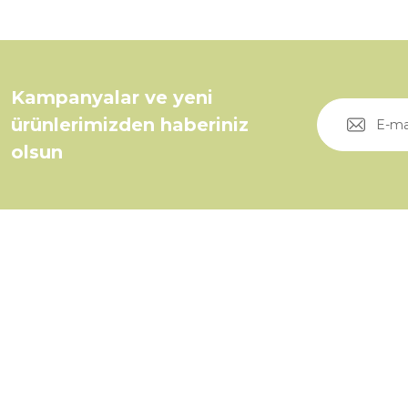
Kampanyalar ve yeni
ürünlerimizden haberiniz
olsun
Üyelik
0535 046 92 11
Yeni Üyelik