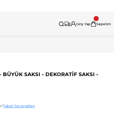
i İçin Bizimle İletişime Geçebilirsiniz.
Giriş Yap
Sepetim
- BÜYÜK SAKSI - DEKORATİF SAKSI -
!!
Taksit Seçenekleri