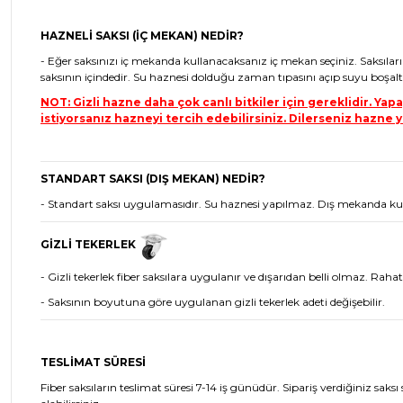
HAZNELİ SAKSI (İÇ MEKAN) NEDİR?
- Eğer saksınızı iç mekanda kullanacaksanız iç mekan seçiniz. Saksıları
saksının içindedir. Su haznesi dolduğu zaman tıpasını açıp suyu boşalta
NOT: Gizli hazne daha çok canlı bitkiler için gereklidir. Ya
istiyorsanız hazneyi tercih edebilirsiniz. Dilerseniz hazne yü
STANDART SAKSI (DIŞ MEKAN) NEDİR?
- Standart saksı uygulamasıdır. Su haznesi yapılmaz. Dış mekanda kullanıl
GİZLİ TEKERLEK
- Gizli tekerlek fiber saksılara uygulanır ve dışarıdan belli olmaz. Rahatlı
- Saksının boyutuna göre uygulanan gizli tekerlek adeti değişebilir.
TESLİMAT SÜRESİ
Fiber saksıların teslimat süresi 7-14 iş günüdür. Sipariş verdiğiniz saks