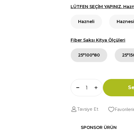
LÜTFEN SEÇİM YAPINIZ. Hazne
Hazneli
Haznes
Fiber Saksı Kitya Ölçüleri
25*100*80
25*15
Se
Tavsiye Et
SPONSOR ÜRÜN