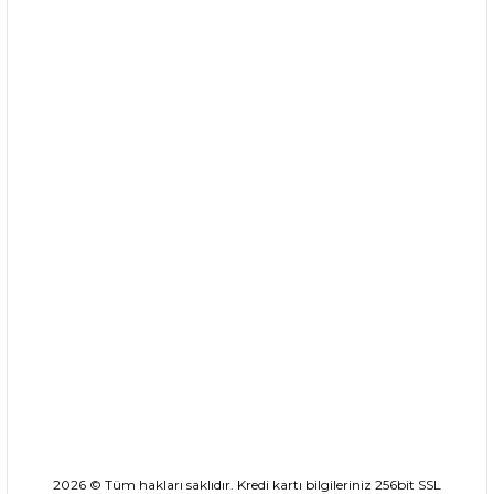
Kurumsal
Alışveriş
0535 046 92 11
0535 046 92 11
saksici@saksici.net
Sırapınar Mahallesi, Taşlı Armut Mevkii No: 4 Çekmeköy /
İstanbul
Hafta içi:
09:00 - 17:30
2026 © Tüm hakları saklıdır. Kredi kartı bilgileriniz 256bit SSL