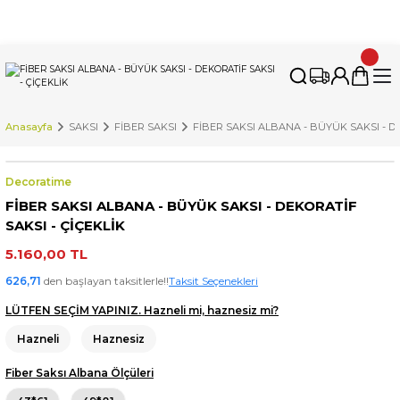
İnternet Sitemizdeki Tüm Ürünleri İstanbul'daki Fabrikamızda
Üretiyoruz. Özel Üretim Talepleri İçin Bizimle İletişime Geçebilirsiniz.
Anasayfa
SAKSI
FİBER SAKSI
FİBER SAKSI ALBANA - BÜYÜK SAKSI - DE
Decoratime
FİBER SAKSI ALBANA - BÜYÜK SAKSI - DEKORATİF
SAKSI - ÇİÇEKLİK
5.160,00 TL
626,71
den başlayan taksitlerle!!
Taksit Seçenekleri
LÜTFEN SEÇİM YAPINIZ. Hazneli mi, haznesiz mi?
Hazneli
Haznesiz
Fiber Saksı Albana Ölçüleri