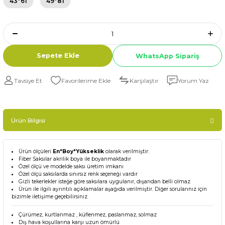
43*61
49*81
Sepete Ekle
WhatsApp Sipariş
Tavsiye Et
Karşılaştır
Yorum Yaz
Ürün Bilgisi
Ürün ölçüleri
En*Boy*Yükseklik
olarak verilmiştir.
Fiber Saksılar akrilik boya ile boyanmaktadır
Özel ölçü ve modelde saksı üretim imkanı
Özel ölçü saksılarda sınırsız renk seçeneği vardır
Gizli tekerlekler isteğe göre saksılara uygulanır, dışarıdan belli olmaz
Ürün ile ilgili ayrıntılı açıklamalar aşağıda verilmiştir. Diğer sorularınız için
bizimle iletişime geçebilirsiniz.
Çürümez, kurtlanmaz , küflenmez, paslanmaz, solmaz
Dış hava koşullarına karşı uzun ömürlü