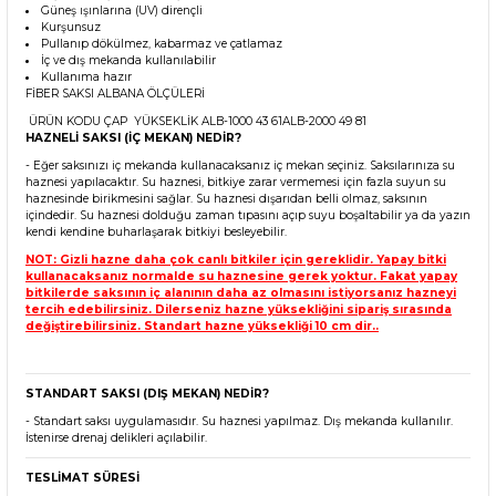
Güneş ışınlarına (UV) dirençli
Kurşunsuz
Pullanıp dökülmez, kabarmaz ve çatlamaz
İç ve dış mekanda kullanılabilir
Kullanıma hazır
FİBER SAKSI ALBANA ÖLÇÜLERİ
ÜRÜN KODU ÇAP YÜKSEKLİK ALB-1000 43 61ALB-2000 49 81
HAZNELİ SAKSI (İÇ MEKAN) NEDİR?
- Eğer saksınızı iç mekanda kullanacaksanız iç mekan seçiniz. Saksılarınıza su
haznesi yapılacaktır. Su haznesi, bitkiye zarar vermemesi için fazla suyun su
haznesinde birikmesini sağlar. Su haznesi dışarıdan belli olmaz, saksının
içindedir. Su haznesi dolduğu zaman tıpasını açıp suyu boşaltabilir ya da yazın
kendi kendine buharlaşarak bitkiyi besleyebilir.
NOT: Gizli hazne daha çok canlı bitkiler için gereklidir. Yapay bitki
kullanacaksanız normalde su haznesine gerek yoktur. Fakat yapay
bitkilerde saksının iç alanının daha az olmasını istiyorsanız hazneyi
tercih edebilirsiniz. Dilerseniz hazne yüksekliğini sipariş sırasında
değiştirebilirsiniz. Standart hazne yüksekliği 10 cm dir..
STANDART SAKSI (DIŞ MEKAN) NEDİR?
- Standart saksı uygulamasıdır. Su haznesi yapılmaz. Dış mekanda kullanılır.
İstenirse drenaj delikleri açılabilir.
TESLİMAT SÜRESİ