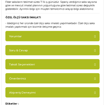
Fiber saksıların teslimat süresi 7-14 iş günüdür. Sipariş verdiğiniz saksı sayısına
göre ve mevcut imalat planının yoğunluğuna göre teslimat süresi değişiklik
gösterebilir. Ayrıntılı bilgi için müşteri temsilcimizi arayıp bilgi alabilirsiniz.
ÖZEL ÖLÇÜ SAKSI İMALATI
- İstediğiniz her üründe özel ölçü saksı imalatı yapılmaktadır. Özel ölçü saksı
imalatı yaptırmak için bizimle iletişime geçiniz.
Yorumlar
Soru & Cevap
Bu ürüne ilk yorumu siz yapın!
Taksit Seçenekleri
Ürün hakkında henüz soru sorulmamış.
Yorum Yaz
Önerileriniz
Soru Sor
Alışveriş Deneyimi
Bu ürünün fiyat bilgisi, resim, ürün açıklamalarında ve
diğer konularda yetersiz gördüğünüz noktaları öneri
formunu kullanarak tarafımıza iletebilirsiniz.
Etiketler :