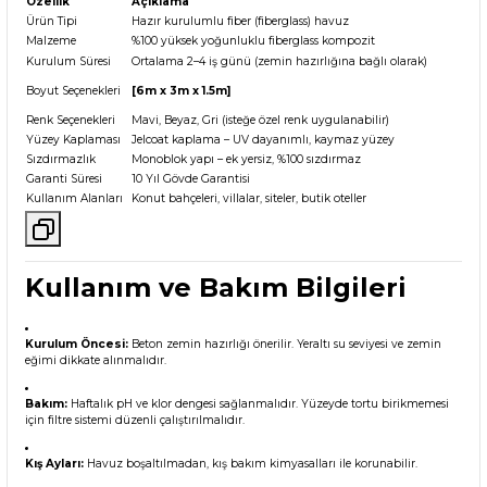
Özellik
Açıklama
Ürün Tipi
Hazır kurulumlu fiber (fiberglass) havuz
Malzeme
%100 yüksek yoğunluklu fiberglass kompozit
Kurulum Süresi
Ortalama 2–4 iş günü (zemin hazırlığına bağlı olarak)
Boyut Seçenekleri
[6m x 3m x 1.5m]
Renk Seçenekleri
Mavi, Beyaz, Gri (isteğe özel renk uygulanabilir)
Yüzey Kaplaması
Jelcoat kaplama – UV dayanımlı, kaymaz yüzey
Sızdırmazlık
Monoblok yapı – ek yersiz, %100 sızdırmaz
Garanti Süresi
10 Yıl Gövde Garantisi
Kullanım Alanları
Konut bahçeleri, villalar, siteler, butik oteller
Kullanım ve Bakım Bilgileri
Kurulum Öncesi:
Beton zemin hazırlığı önerilir. Yeraltı su seviyesi ve zemin
eğimi dikkate alınmalıdır.
Bakım:
Haftalık pH ve klor dengesi sağlanmalıdır. Yüzeyde tortu birikmemesi
için filtre sistemi düzenli çalıştırılmalıdır.
Kış Ayları:
Havuz boşaltılmadan, kış bakım kimyasalları ile korunabilir.