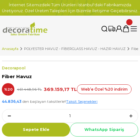
İnternet Sitemizdeki Tüm Ürünleri İstanbul'daki Fabrikamızda
Üretiyoruz. Özel Üretim Talepleri İçin Bizimle İletişime Geçebilirsiniz.
Anasayfa
POLYESTER HAVUZ - FİBERGLASS HAVUZ - HAZIR HAVUZ
Fibe
Decorapool
Fiber Havuz
369.159,17 TL
461.448,96 TL
Web’e Özel %20 indirim
%20
44.836,43
den başlayan taksitlerle!!
Taksit Seçenekleri
Sepete Ekle
WhatsApp Sipariş