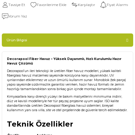
Tavsiye Et
Karşılaştır
Fiyat Alarmı
Yorum Yaz
Ürün Bilgisi
Decorapool Fiber Havuz – Yüksek Dayanımlı, Hızlı Kurulumlu Hazır
Havuz Çözümü
Decorapool’un ileri teknoloji ile üretilen
fiber havuz
modelleri, yüksek kaliteli
fiberglass havuz
malzemesi sayesinde korozyona karşı dayanıklıdır, UV
ışınlarından etkilenmez ve uzun ömürlü kullanım sunar. Monoblok (tek parça)
yapısı sayesinde sızdırmazlık garantisi verirken,
hazır havuz
formatı ile zemin
hazırlığı tamamlandıktan sonra birkaç gün içinde montajı tamamlanabilir.
Kimyasallara karşı dirençli yüzeyi ile bakım maliyetlerini minimuma indirir,
düz ve kavisli modelleriyle her tür peyzaj projesine uyum sağlar. ISO kalite
standartlarında üretilen Decorapool fiberglass havuz sistemleri, bireysel
kullanımın yanı sıra villa, site ve otel projelerinde de güvenle tercih edilmektedir.
Teknik Özellikler