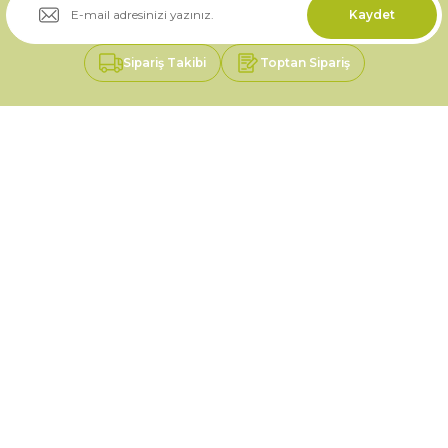
Kaydet
Sipariş Takibi
Toptan Sipariş
Gönder
Üyelik
Kurumsal
Alışveriş
0535 046 92 11
0535 046 92 11