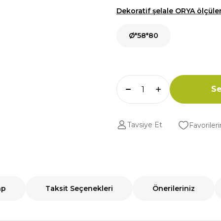
Dekoratif şelale ORYA ölçüler
Ø*58*80
Se
Tavsiye Et
ap
Taksit Seçenekleri
Önerileriniz