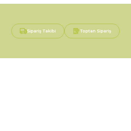
Sipariş Takibi
Toptan Sipariş
Alışveriş
Mesafeli Satış Sözleşmesi
Gizlilik ve Güvenlik