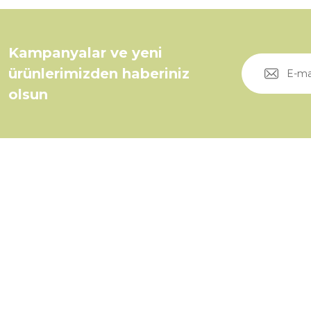
Kampanyalar ve yeni
ürünlerimizden haberiniz
olsun
Üyelik
0535 046 92 11
Yeni Üyelik
0535 046 92 11
Üye Girişi