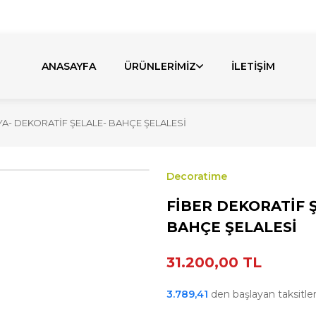
bul'daki Fabrikamızda Üretiyoruz. Özel Üretim Talepler
ANASAYFA
ÜRÜNLERİMİZ
İLETİŞİM
A- DEKORATİF ŞELALE- BAHÇE ŞELALESİ
Decoratime
FİBER DEKORATİF 
BAHÇE ŞELALESİ
31.200,00 TL
3.789,41
den başlayan taksitlerl