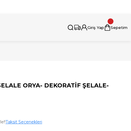
i İçin Bizimle İletişime Geçebilirsiniz.
Giriş Yap
Sepetim
ŞELALE ORYA- DEKORATİF ŞELALE-
e!!
Taksit Seçenekleri