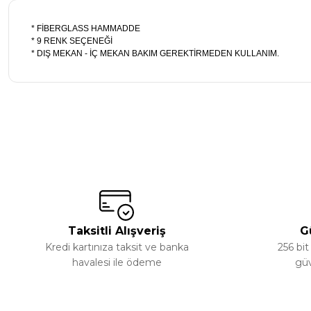
* FİBERGLASS HAMMADDE
* 9 RENK SEÇENEĞİ
* DIŞ MEKAN - İÇ MEKAN BAKIM GEREKTİRMEDEN KULLANIM.
Bu ürünün fiyat bilgisi, resim, ürün açıklamalarında ve diğer ko
Görüş ve önerileriniz için teşekkür ederiz.
Ürün resmi kalitesiz, bozuk veya görüntülenemiyor.
Ürün açıklamasında eksik bilgiler bulunuyor.
Ürün bilgilerinde hatalar bulunuyor.
Taksitli Alışveriş
G
Ürün fiyatı diğer sitelerden daha pahalı.
Kredi kartınıza taksit ve banka
256 bit
Bu ürüne benzer farklı alternatifler olmalı.
havalesi ile ödeme
güv