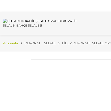
İnternet Sitemizdeki Tüm Ürünleri İstan
Anasayfa
DEKORATİF ŞELALE
FİBER DEKORATİF ŞELALE ORY