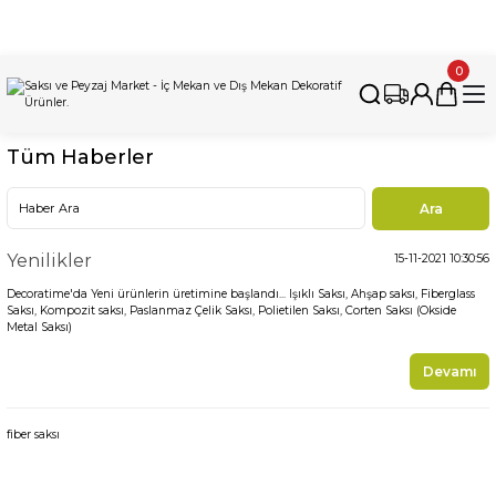
İnternet Sitemizdeki Tüm Ürünleri İstanbul'daki Fabrikamızda
Üretiyoruz. Özel Üretim Talepleri İçin Bizimle İletişime Geçebilirsiniz.
0
Tüm Haberler
Yenilikler
15-11-2021 10:30:56
Decoratime'da Yeni ürünlerin üretimine başlandı... Işıklı Saksı, Ahşap saksı, Fiberglass
Saksı, Kompozit saksı, Paslanmaz Çelik Saksı, Polietilen Saksı, Corten Saksı (Okside
Metal Saksı)
Devamı
fiber saksı