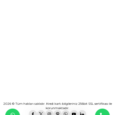
Alışveriş
0535 046 92 11
0535 046 92 11
saksici@saksici.net
Sırapınar Mahallesi, Taşlı Armut Mevkii No: 4 Çekmeköy / İstanbul
Hafta içi:
09:00 - 17:30
2026 © Tüm hakları saklıdır. Kredi kartı bilgileriniz 256bit SSL sertifikası ile
korunmaktadır.