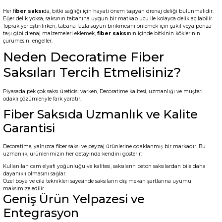
Her f
iber saksı
da, bitki sağlığı için hayati önem taşıyan drenaj deliği bulunmalıdır.
Eğer delik yoksa, saksının tabanına uygun bir matkap ucu ile kolayca delik açılabilir.
Toprak yerleştirilirken, tabana fazla suyun birikmesini önlemek için çakıl veya ponza
taşı gibi drenaj malzemeleri eklemek,
fiber saksı
nın içinde bitkinin köklerinin
çürümesini engeller.
Neden Decoratime Fiber
Saksıları Tercih Etmelisiniz?
Piyasada pek çok saksı üreticisi varken, Decoratime kalitesi, uzmanlığı ve müşteri
odaklı çözümleriyle fark yaratır.
Fiber Saksıda Uzmanlık ve Kalite
Garantisi
Decoratime, yalnızca fiber saksı ve peyzaj ürünlerine odaklanmış bir markadır. Bu
uzmanlık, ürünlerimizin her detayında kendini gösterir:
Kullanılan cam elyafı yoğunluğu ve kalitesi, saksıların beton saksılardan bile daha
dayanıklı olmasını sağlar.
Özel boya ve cila teknikleri sayesinde saksıların dış mekan şartlarına uyumu
maksimize edilir.
Geniş Ürün Yelpazesi ve
Entegrasyon