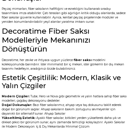
Peyzaj mimarları, fiber saksıların hafifliğini ve esnekliğini kullanarak sıradışı
tasarımlara imza atabilirler. Çatı terasları gibi ağırlığın kritik olduğu alanlarda, sadece
fiber saksılar güvenle kullanılabilir. Ayrıca, kentsel peyzaj projelerinde modüler ve
yeniden konumlandırılabilir yeşil alanlar yaratma imkanı sunar.
Decoratime Fiber Saksı
Modelleriyle Mekanınızı
Dönüştürün
Decoratime, her zevke ve ihtiyaca uygun yüzlerce
fiber saksı
modelini
koleksiyonunda barındırır. İster minimalist bir iç mekan, ister görkemli bir dış mekan
tasarımı hedefleyin, aradığınızı bizde bulabilirsiniz.
Estetik Çeşitlilik: Modern, Klasik ve
Yalın Çizgiler
Modern Çizgiler:
Tube, Hero ve Nova gibi geometrik ve yalın hatlara sahip fiber saksı
modelleri, çağdaş dekorasyonu destekler.
Doğal Dokunuşlar:
Bazı fiber saksılarımız, ahşap veya taş dokusunu taklit ederek
doğal bir görünüm sağlar. Ahşap saksıların bakım zorluğunu sevmeyenler için
dayanıklı bir alternatif sunar.
Ahşap Saksılar
Yükseltilmiş Estetik:
Ayaklı fiber saksılar, bitkileri yerden yükselterek daha şık ve
dikkat çekici bir görünüm sunar, aynı zamanda temizliği kolaylaştırır.
Ayaklı Saksılar
ile Modern Dekorasyon: İç & Dış Mekanlarda Minimal Çözüm