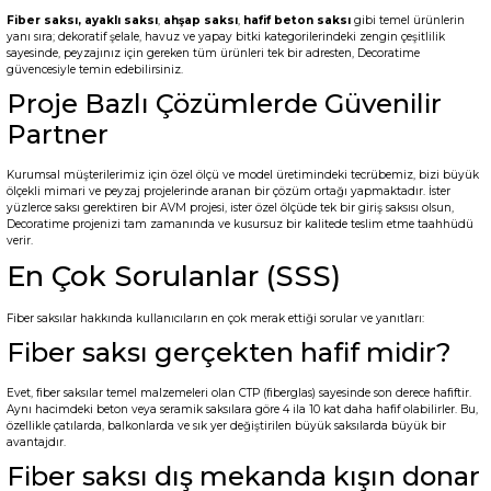
Fiber saksı,
ayaklı saksı
,
ahşap saksı
,
hafif beton saksı
gibi temel ürünlerin
yanı sıra; dekoratif şelale, havuz ve yapay bitki kategorilerindeki zengin çeşitlilik
sayesinde, peyzajınız için gereken tüm ürünleri tek bir adresten, Decoratime
güvencesiyle temin edebilirsiniz.
Proje Bazlı Çözümlerde Güvenilir
Partner
Kurumsal müşterilerimiz için özel ölçü ve model üretimindeki tecrübemiz, bizi büyük
ölçekli mimari ve peyzaj projelerinde aranan bir çözüm ortağı yapmaktadır. İster
yüzlerce saksı gerektiren bir AVM projesi, ister özel ölçüde tek bir giriş saksısı olsun,
Decoratime projenizi tam zamanında ve kusursuz bir kalitede teslim etme taahhüdü
verir.
En Çok Sorulanlar (SSS)
Fiber saksılar hakkında kullanıcıların en çok merak ettiği sorular ve yanıtları:
Fiber saksı gerçekten hafif midir?
Evet, fiber saksılar temel malzemeleri olan CTP (fiberglas) sayesinde son derece hafiftir.
Aynı hacimdeki beton veya seramik saksılara göre 4 ila 10 kat daha hafif olabilirler. Bu,
özellikle çatılarda, balkonlarda ve sık yer değiştirilen büyük saksılarda büyük bir
avantajdır.
Fiber saksı dış mekanda kışın donar