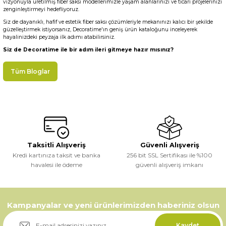
vizyonuyla üretilmiş fiber saksı modellerimizle yaşam alanlarınızı ve ticari projelerinizi
zenginleştirmeyi hedefliyoruz.
Siz de dayanıklı, hafif ve estetik fiber saksı çözümleriyle mekanınızı kalıcı bir şekilde
güzelleştirmek istiyorsanız, Decoratime'ın geniş ürün kataloğunu inceleyerek
hayalinizdeki peyzaja ilk adımı atabilirsiniz.
Siz de
Decoratime
ile bir adım ileri gitmeye hazır mısınız?
Tüm Bloglar
Taksitli Alışveriş
Güvenli Alışveriş
Kredi kartınıza taksit ve banka
256 bit SSL Sertifikası ile %100
havalesi ile ödeme
güvenli alışveriş imkanı
Kampanyalar ve yeni ürünlerimizden haberiniz olsun
Kaydet