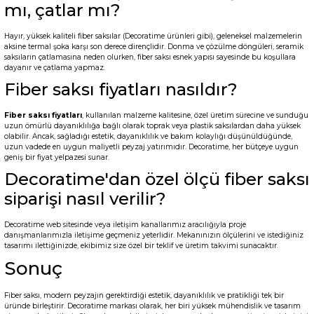
mı, çatlar mı?
Hayır, yüksek kaliteli fiber saksılar (Decoratime ürünleri gibi), geleneksel malzemelerin
aksine termal şoka karşı son derece dirençlidir. Donma ve çözülme döngüleri, seramik
saksıların çatlamasına neden olurken, fiber saksı esnek yapısı sayesinde bu koşullara
dayanır ve çatlama yapmaz.
Fiber saksı fiyatları nasıldır?
Fiber saksı fiyatları
, kullanılan malzeme kalitesine, özel üretim sürecine ve sunduğu
uzun ömürlü dayanıklılığa bağlı olarak toprak veya plastik saksılardan daha yüksek
olabilir. Ancak, sağladığı estetik, dayanıklılık ve bakım kolaylığı düşünüldüğünde,
uzun vadede en uygun maliyetli peyzaj yatırımıdır. Decoratime, her bütçeye uygun
geniş bir fiyat yelpazesi sunar.
Decoratime'dan özel ölçü fiber saksı
siparişi nasıl verilir?
Decoratime web sitesinde veya iletişim kanallarımız aracılığıyla proje
danışmanlarımızla iletişime geçmeniz yeterlidir. Mekanınızın ölçülerini ve istediğiniz
tasarımı ilettiğinizde, ekibimiz size özel bir teklif ve üretim takvimi sunacaktır.
Sonuç
Fiber saksı, modern peyzajın gerektirdiği estetik, dayanıklılık ve pratikliği tek bir
üründe birleştirir. Decoratime markası olarak, her biri yüksek mühendislik ve tasarım