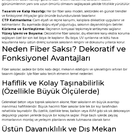
görünümlerinin yanı sıra uzun ömürlü olmasını sağlayacak şekilde titizlikle yürütülür:
Tasarım ve Kalıp Hazırlığı:
Her bir fiber saksı modeli, sektördeki en güncel trendler
ve fonksiyonel ihtiyaçlar göz önünde bulundurularak tasarlanır.
CTP Katmanlama:
Cam elyafı ve reçine karışımı, kalıplara dikkatlice uygulanır ve
katmanlanır. Bu aşamada doğru elyaf yoğunluğu, saksının dayanıklılığını belirler.
Kürleme ve Sertleştirme:
Reçinenin kimyasal tepkimeyle sertleşmesi sağlanır.
Yüzey İşlemi ve Boyama:
Decoratime fiber saksılar, dış etkenlere karşı ekstra koruma
sağlayan özel bir son kat boya ile kaplanır. Bu boya, UV ışınlarına ve kötü hava
koşullarına karşı üstün direnç sunarak saksıların rengini ve dokusunu yıllarca korur.
Neden Fiber Saksı? Dekoratif ve
Fonksiyonel Avantajları
Fiber saksılar, sadece bir bitki kabı değil, mekanın estetiğini ve işlevselliğini artıran bir
tasarım öğesidir. İşte fiber saksı tercih etmenin temel nedenleri:
Hafiflik ve Kolay Taşınabilirlik
(Özellikle Büyük Ölçülerde)
Geleneksel beton veya toprak saksıların aksine, fiber saksıların en büyük avantajı
inanılmaz hafiflikleridir. Büyük hacimli fiber saksılar bile tek bir kişi tarafından
rahatlıkla taşınabilir. Bu özellik, özellikle teras, balkon veya AVM gibi sık sık dekorasyon
değişikliği yapılan yerlerde büyük bir kolaylık sağlar. Proje bazlı işlerde, peyzaj
mimarlarının montaj ve yerleşim planlarını esnek tutmasına olanak tanır.
Üstün Dayanıklılık ve Dış Mekan