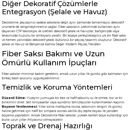
Diğer Dekoratif Çözümlerle
Entegrasyon (Şelale ve Havuz)
Decoratime, peyzajınızı sadece saksılarla değil, aynı zamanda tamamlayıcı dekoratif
ürünlerle de zenginleştirmenizi sağlar. Fiber saksıların üretiminde kullanılan aynı
dayanıklı CTP teknolojisi ile üretilen dekoratif şelale ve havuzlar, bahçenizde veya
terasınızda huzurlu bir ambiyans yaratır. Bir köşeye yerleştireceğiniz şık bir fiber saksı
ve hemen yanındaki dekoratif şelale, bütüncül bir peyzaj tasarımı oluşturur.
Dekoratif
Şelale ve Havuz ile Bahçenize Katma Değer: Modern Peyzaj Trendleri
Fiber Saksı Bakımı ve Uzun
Ömürlü Kullanım İpuçları
Fiber saksılar minimal bakım gerektirir, ancak uzun yıllar ilk günkü gibi kalmaları için
birkaç basit ipucunu uygulayabilirsiniz.
Temizlik ve Koruma Yöntemleri
Düzenli Silme:
Yüzeyini yumuşak bir bez ve hafif sabunlu su ile silmek, toz ve kir
birikimini önler. Sert kimyasallar veya aşındırıcı temizleyiciler kullanmaktan kaçının.
Boyanın Yenilenmesi:
Yıllar sonra matlaşma olursa, saksınızın rengini ilk günkü
haline getirmek için hafif bir zımpara sonrası akrilik dış cephe boyası ile yeniden
boyama yapılabilir. Ancak Decoratime fiber saksılar, yüksek kaliteli boya kullandığı için
buna uzun yıllar ihtiyacınız olmayacaktır.
Toprak ve Drenaj Hazırlığı