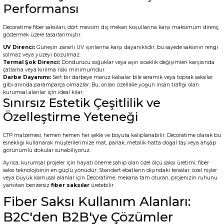
Performansı
Decoratime fiber saksıları, dört mevsim dış mekan koşullarına karşı maksimum direnç
göstermek üzere tasarlanmıştır.
UV Direnci:
Güneşin zararlı UV ışınlarına karşı dayanıklıdır, bu sayede saksının rengi
solmaz veya yüzeyi bozulmaz.
Termal Şok Direnci:
Dondurucu soğuklar veya aşırı sıcaklık değişimleri karşısında
çatlama veya kırılma riski minimumdur.
Darbe Dayanımı:
Sert bir darbeye maruz kalsalar bile seramik veya toprak saksılar
gibi anında paramparça olmazlar. Bu, onları özellikle yoğun insan trafiği olan
kurumsal alanlar için ideal kılar.
Sınırsız Estetik Çeşitlilik ve
Özelleştirme Yeteneği
CTP malzemesi, hemen hemen her şekle ve boyuta kalıplanabilir. Decoratime olarak bu
esnekliği kullanarak müşterilerimize mat, parlak, metalik hatta doğal taş veya ahşap
görünümlü dokular sunabiliyoruz.
Ayrıca, kurumsal projeler için hayati öneme sahip olan özel ölçü saksı üretimi, fiber
saksı teknolojisinin en güçlü yönüdür. Standart ebatların dışındaki teraslar, özel nişler
veya büyük kamusal alanlar için Decoratime, mekana tam oturan, projenizin ruhunu
yansıtan benzersiz
fiber saksılar
üretebilir.
Fiber Saksı Kullanım Alanları:
B2C'den B2B'ye Çözümler