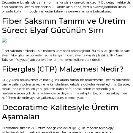
Decoratime, bu alanda uzman bir marka olarak öne çıkmaktadır? Bu detaylı rehberde,
fiber saksıların üretim sırlarından kullanım alanlarına, estetik avantajlarından uzun
ömürlü kullanım ipuçlarına kadar bilmeniz gereken her şeyi bulacaksınız.
Fiber Saksının Tanımı ve Üretim
Süreci: Elyaf Gücünün Sırrı
Fiber saksının ardındaki sır, modern kompozit teknolojisidir. Bu saksılar, genellikle cam
elyafı (fiberglas) ve polyester reçine karışımından, elyaf takviyeli plastik (CTP - Cam
Takviyeli Polyester) adı verilen özel bir malzeme kullanılarak üretilir.
Fiberglas (CTP) Malzemesi Nedir?
CTP, yüksek mukavemet ve hafifliği bir arada sunan bir malzemedir. Üretim sürecinde
cam elyafları, polyester reçine ile karıştırılarak kalıplara dökülür ve sertleştirilir. Bu süreç
sonucunda elde edilen yapı, çelikten daha hafif, ancak beton ve seramik gibi
malzemelerden çok daha yüksek darbe dayanımına sahiptir. Bu, bir fiber saksıyı hem
hafif hem de kırılmaya ve çatlamaya karşı dirençli yapar.
Decoratime Kalitesiyle Üretim
Aşamaları
Decoratime, fiber saksı üretiminde geleneksel el işçiliği ile modern teknolojiyi
birleştirerek üstün kaliteyi garanti eder. Üretim sürecimiz, saksıların estetik