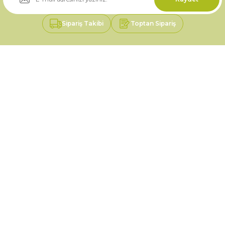
Sipariş Takibi
Toptan Sipariş
Üyelik
Kurumsal
Alışveriş
0535 046 92 11
0535 046 92 11
saksici@saksici.net