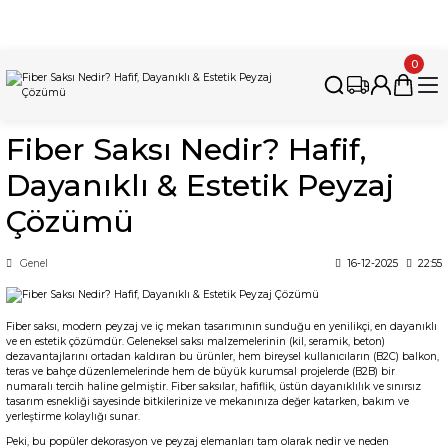
İnternet Sitemizdeki Tüm Ürünleri İstanbul'daki Fabrikamızda
Üretiyoruz. Özel Üretim Talepleri İçin Bizimle İletişime Geçebilirsiniz.
0
Fiber Saksı Nedir? Hafif,
Dayanıklı & Estetik Peyzaj
Çözümü
Genel
16-12-2025
22:55
Fiber saksı
, modern peyzaj ve iç mekan tasarımının sunduğu en yenilikçi, en dayanıklı
ve en estetik çözümdür. Geleneksel saksı malzemelerinin (kil, seramik, beton)
dezavantajlarını ortadan kaldıran bu ürünler, hem bireysel kullanıcıların (B2C) balkon,
teras ve bahçe düzenlemelerinde hem de büyük kurumsal projelerde (B2B) bir
numaralı tercih haline gelmiştir. Fiber saksılar, hafiflik, üstün dayanıklılık ve sınırsız
tasarım esnekliği sayesinde bitkilerinize ve mekanınıza değer katarken, bakım ve
yerleştirme kolaylığı sunar.
Peki, bu popüler dekorasyon ve peyzaj elemanları tam olarak nedir ve neden