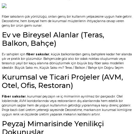
Fiber saksıların çok yönlülüğü, onları geniş bir kullanım yelpazesine uygun hale getirir.
Decoratime, hem bireysel hem de kurumsal müşterilerin ihtiyaçlarına cevap veren
geniş bir ürün gamı sunar.
Ev ve Bireysel Alanlar (Teras,
Balkon, Bahçe)
Ev sahipleri için
fiber saksılar
, küçük balkonlardan geniş bahçelere kadar her alanda
şık ve pratik bir çözümdür. Bahçenizde göz alıcı bir odak noktası oluşturmak veya
terasınızı yeşil bir kaçış alanına dönüştürmek için büyük boy fiber saksı modelleri
idealdir.
Büyük Saksı mı, Küçük Saksı mı? Teras / Balkon / Bahçe İçin Doğru Seçim
Kurumsal ve Ticari Projeler (AVM,
Otel, Ofis, Restoran)
Fiber saksılar
, kurumsal peyzajın ve iç mimarinin ayrılmaz bir parçasıdır. Otel
lobilerinde, AVM koridorlarında veya restoranların dış alanlarında hem estetik bir
görünüm sağlar hem de yoğun kullanımın getirdiği yıpranmaya karşı direnç gösterir.
Proje bazlı özel üretim yeteneği sayesinde Decoratime, markanızın kurumsal kimliğine
uygun renk ve ölçülerde üretim yaparak mekanın kalitesini artırır.
Peyzaj Mimarisinde Yenilikçi
Dokunuşlar