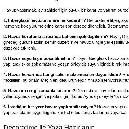
Havuz yaptırmak, ev sahipleri için büyük bir karar ve yatırım sürecid
1. Fiberglass havuzun ömrü ne kadardır?
Decoratime fiberglass 
neme ve kök yürümelerine karşı son derece dirençlidir. Betonarme h
2. Havuz kurulumu sırasında bahçem çok dağılır mı?
Hayır, Dec
gireceği çukur kazılır, zemin düzeltilir ve havuz vinçle yerleştiril
düzeyde etkilenir.
3. Havuz suyu kışın boşaltılmalı mı?
Hayır, fiberglass havuzlarda
yapılarak (klor şoklaması ve yosun önleyici) suyun içinde bırakılması
4. Havuz kenarında hangi saksı malzemesi en dayanıklıdır?
Havu
modelleri, bu ortamlar için en ideal ürünlerdir. Ahşap isteniyorsa
5. Havuzun rengi zamanla solar mı?
Decoratime havuzlarında kull
yıllar boyunca rengini ve parlaklığını korur. Ayrıca yüzeyde "ozmoz
6. İstediğim her yere havuz yaptırabilir miyim?
Havuzun yapılacağ
yaparak alanın uygunluğunu kontrol eder. Teras katlarına veya çatı b
Decoratime ile Yaza Hazırlanın