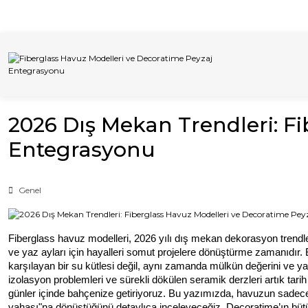
İnternet Sitemizdeki Tüm Ürünleri İstan
2026 Dış Mekan Trendleri: F
Entegrasyonu
Genel
Fiberglass havuz modelleri, 2026 yılı dış mekan dekorasyon trendl
ve yaz ayları için hayalleri somut projelere dönüştürme zamanıdır. Bah
karşılayan bir su kütlesi değil, aynı zamanda mülkün değerini ve yaşa
izolasyon problemleri ve sürekli dökülen seramik derzleri artık tari
günler içinde bahçenize getiriyoruz. Bu yazımızda, havuzun sadece b
vahası"na dönüştüğünü detaylıca inceleyeceğiz. Decoratime’ın bütü