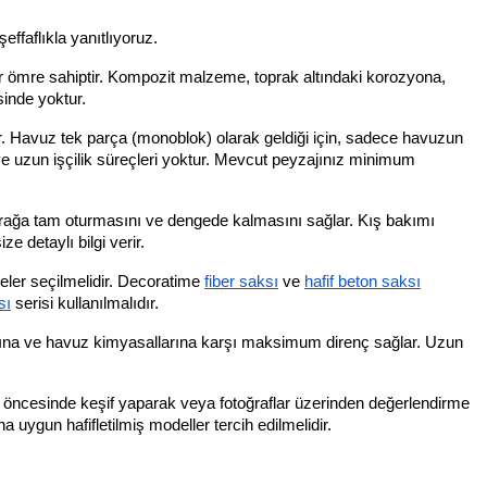
effaflıkla yanıtlıyoruz.
r ömre sahiptir. Kompozit malzeme, toprak altındaki korozyona,
inde yoktur.
r. Havuz tek parça (monoblok) olarak geldiği için, sadece havuzun
 ve uzun işçilik süreçleri yoktur. Mevcut peyzajınız minimum
prağa tam oturmasını ve dengede kalmasını sağlar. Kış bakımı
e detaylı bilgi verir.
eler seçilmelidir. Decoratime
fiber saksı
ve
hafif beton saksı
sı
serisi kullanılmalıdır.
larına ve havuz kimyasallarına karşı maksimum direnç sağlar. Uzun
iş öncesinde keşif yaparak veya fotoğraflar üzerinden değerlendirme
uygun hafifletilmiş modeller tercih edilmelidir.