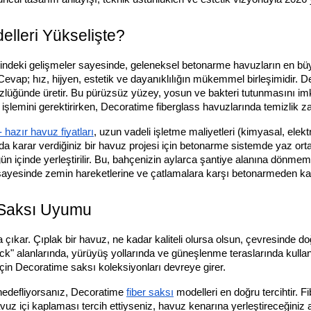
lleri Yükselişte?
indeki gelişmeler sayesinde, geleneksel betonarme havuzların en büyük
? Cevap; hız, hijyen, estetik ve dayanıklılığın mükemmel birleşimidir. D
lüğünde üretir. Bu pürüzsüz yüzey, yosun ve bakteri tutunmasını imk
işlemini gerektirirken, Decoratime fiberglass havuzlarında temizlik 
 hazır havuz fiyatları
, uzun vadeli işletme maliyetleri (kimyasal, ele
da karar verdiğiniz bir havuz projesi için betonarme sistemde yaz or
1-2 gün içinde yerleştirilir. Bu, bahçenizin aylarca şantiye alanına 
ayesinde zemin hareketlerine ve çatlamalara karşı betonarmeden kat 
 Saksı Uyumu
çıkar. Çıplak bir havuz, ne kadar kaliteli olursa olsun, çevresinde d
deck" alanlarında, yürüyüş yollarında ve güneşlenme teraslarında kull
n Decoratime saksı koleksiyonları devreye girer.
hedefliyorsanız, Decoratime
fiber saksı
modelleri en doğru tercihtir. 
z içi kaplaması tercih ettiyseniz, havuz kenarına yerleştireceğiniz antr