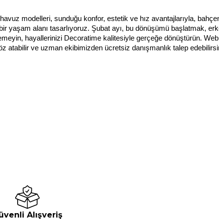
ss havuz modelleri, sunduğu konfor, estetik ve hız avantajlarıyla, bahç
ül bir yaşam alanı tasarlıyoruz. Şubat ayı, bu dönüşümü başlatmak, er
lemeyin, hayallerinizi Decoratime kalitesiyle gerçeğe dönüştürün. Web
a göz atabilir ve uzman ekibimizden ücretsiz danışmanlık talep edebili
üvenli Alışveriş