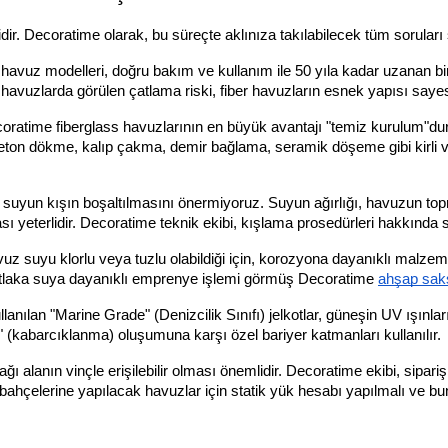
ir. Decoratime olarak, bu süreçte aklınıza takılabilecek tüm soruları ş
havuz modelleri, doğru bakım ve kullanım ile 50 yıla kadar uzanan bi
avuzlarda görülen çatlama riski, fiber havuzların esnek yapısı sayes
oratime fiberglass havuzlarının en büyük avantajı "temiz kurulum"du
ir. Beton dökme, kalıp çakma, demir bağlama, seramik döşeme gibi kirli
 suyun kışın boşaltılmasını önermiyoruz. Suyun ağırlığı, havuzun to
 yeterlidir. Decoratime teknik ekibi, kışlama prosedürleri hakkında siz
z suyu klorlu veya tuzlu olabildiği için, korozyona dayanıklı malzem
 mutlaka suya dayanıklı emprenye işlemi görmüş Decoratime
ahşap sak
anılan "Marine Grade" (Denizcilik Sınıfı) jelkotlar, güneşin UV ışın
" (kabarcıklanma) oluşumuna karşı özel bariyer katmanları kullanılır.
ı alanın vinçle erişilebilir olması önemlidir. Decoratime ekibi, sipar
ahçelerine yapılacak havuzlar için statik yük hesabı yapılmalı ve buna 