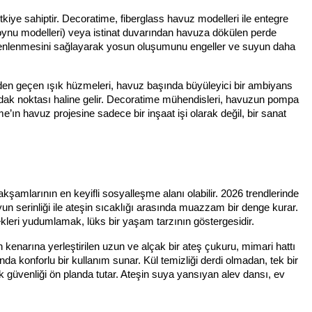
etkiye sahiptir. Decoratime, fiberglass havuz modelleri ile entegre
oynu modelleri) veya istinat duvarından havuza dökülen perde
sijenlenmesini sağlayarak yosun oluşumunu engeller ve suyun daha
nden geçen ışık hüzmeleri, havuz başında büyüleyici bir ambiyans
 odak noktası haline gelir. Decoratime mühendisleri, havuzun pompa
ın havuz projesine sadece bir inşaat işi olarak değil, bir sanat
şamlarının en keyifli sosyalleşme alanı olabilir. 2026 trendlerinde
n serinliği ile ateşin sıcaklığı arasında muazzam bir denge kurar.
leri yudumlamak, lüks bir yaşam tarzının göstergesidir.
kenarına yerleştirilen uzun ve alçak bir ateş çukuru, mimari hattı
a konforlu bir kullanım sunar. Kül temizliği derdi olmadan, tek bir
k güvenliği ön planda tutar. Ateşin suya yansıyan alev dansı, ev