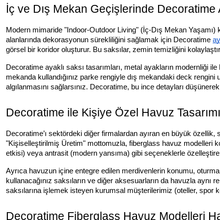
İç ve Dış Mekan Geçişlerinde Decoratime 
Modern mimaride "Indoor-Outdoor Living" (İç-Dış Mekan Yaşamı) kavr
alanlarında dekorasyonun sürekliliğini sağlamak için Decoratime
ay
görsel bir koridor oluşturur. Bu saksılar, zemin temizliğini kolaylaş
Decoratime ayaklı saksı tasarımları, metal ayakların modernliği ile 
mekanda kullandığınız parke rengiyle dış mekandaki deck rengini u
algılanmasını sağlarsınız. Decoratime, bu ince detayları düşünerek
Decoratime ile Kişiye Özel Havuz Tasarım
Decoratime’ı sektördeki diğer firmalardan ayıran en büyük özellik, sta
"Kişiselleştirilmiş Üretim" mottomuzla, fiberglass havuz modelleri 
etkisi) veya antrasit (modern yansıma) gibi seçeneklerle özelleştireb
Ayrıca havuzun içine entegre edilen merdivenlerin konumu, oturma ba
kullanacağınız saksıların ve diğer aksesuarların da havuzla aynı 
saksılarına işlemek isteyen kurumsal müşterilerimiz (oteller, spor 
Decoratime Fiberglass Havuz Modelleri H