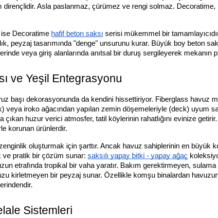
m dirençlidir. Asla paslanmaz, çürümez ve rengi solmaz. Decoratime,
n ise Decoratime
hafif beton saksı
serisi mükemmel bir tamamlayıcıdır
tlık, peyzaj tasarımında "denge" unsurunu kurar. Büyük boy beton saksı
inde veya giriş alanlarında anıtsal bir duruş sergileyerek mekanın prest
ı ve Yeşil Entegrasyonu
 başı dekorasyonunda da kendini hissettiriyor. Fiberglass havuz model
(teak) veya iroko ağacından yapılan zemin döşemeleriyle (deck) uyum 
ya çıkan huzur verici atmosfer, tatil köylerinin rahatlığını evinize get
le korunan ürünlerdir.
nginlik oluşturmak için şarttır. Ancak havuz sahiplerinin en büyük ko
k ve pratik bir çözüm sunar:
saksılı yapay bitki - yapay ağaç
koleksiyo
un etrafında tropikal bir vaha yaratır. Bakım gerektirmeyen, sulama
nuzu kirletmeyen bir peyzaj sunar. Özellikle komşu binalardan havu
erindendir.
lale Sistemleri