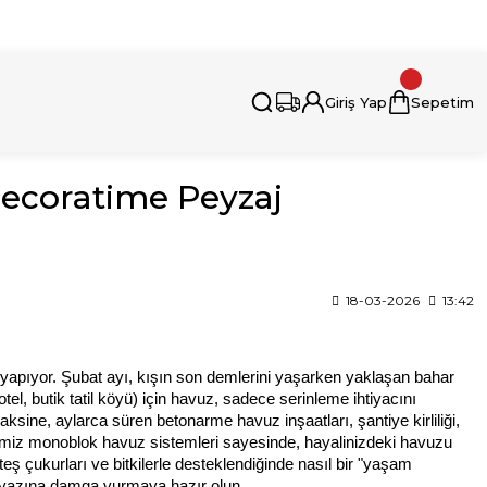
i İçin Bizimle İletişime Geçebilirsiniz.
Giriş Yap
Sepetim
Decoratime Peyzaj
18-03-2026
13:42
 yapıyor. Şubat ayı, kışın son demlerini yaşarken yaklaşan bahar
otel, butik tatil köyü) için havuz, sadece serinleme ihtiyacını
aksine, aylarca süren betonarme havuz inşaatları, şantiye kirliliği,
rdiğimiz monoblok havuz sistemleri sayesinde, hayalinizdeki havuzu
ş çukurları ve bitkilerle desteklendiğinde nasıl bir "yaşam
6 yazına damga vurmaya hazır olun.