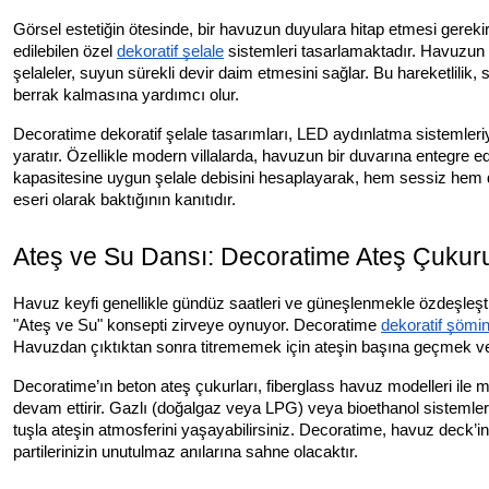
Görsel estetiğin ötesinde, bir havuzun duyulara hitap etmesi gerekir. 
edilebilen özel
dekoratif şelale
sistemleri tasarlamaktadır. Havuzun 
şelaleler, suyun sürekli devir daim etmesini sağlar. Bu hareketli
berrak kalmasına yardımcı olur.
Decoratime dekoratif şelale tasarımları, LED aydınlatma sistemleri
yaratır. Özellikle modern villalarda, havuzun bir duvarına entegre 
kapasitesine uygun şelale debisini hesaplayarak, hem sessiz hem de 
eseri olarak baktığının kanıtıdır.
Ateş ve Su Dansı: Decoratime Ateş Çukuru
Havuz keyfi genellikle gündüz saatleri ve güneşlenmekle özdeşleştir
"Ateş ve Su" konsepti zirveye oynuyor. Decoratime
dekoratif şömin
Havuzdan çıktıktan sonra titrememek için ateşin başına geçmek ve
Decoratime’ın beton ateş çukurları, fiberglass havuz modelleri ile 
devam ettirir. Gazlı (doğalgaz veya LPG) veya bioethanol sistemlerl
tuşla ateşin atmosferini yaşayabilirsiniz. Decoratime, havuz deck’in
partilerinizin unutulmaz anılarına sahne olacaktır.