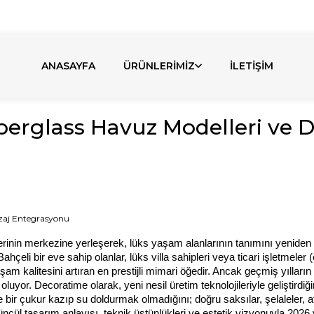
bul'daki Fabrikamızda Üretiyoruz. Özel Üretim Talepler
ANASAYFA
ÜRÜNLERİMİZ
İLETİŞİM
iberglass Havuz Modelleri ve 
erinin merkezine yerleşerek, lüks yaşam alanlarının tanımını yeniden
çeli bir eve sahip olanlar, lüks villa sahipleri veya ticari işletmeler (
m kalitesini artıran en prestijli mimari öğedir. Ancak geçmiş yılların 
h oluyor. Decoratime olarak, yeni nesil üretim teknolojileriyle gelişti
ir çukur kazıp su doldurmak olmadığını; doğru saksılar, şelaleler, ate
ncül tasarım anlayışı, teknik üstünlükleri ve estetik vizyonuyla 202