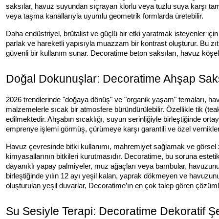
saksılar, havuz suyundan sıçrayan klorlu veya tuzlu suya karşı ta
veya taşma kanallarıyla uyumlu geometrik formlarda üretebilir.
Daha endüstriyel, brütalist ve güçlü bir etki yaratmak isteyenler içi
parlak ve hareketli yapısıyla muazzam bir kontrast oluşturur. Bu zı
güvenli bir kullanım sunar. Decoratime beton saksıları, havuz köşeler
Doğal Dokunuşlar: Decoratime Ahşap Saks
2026 trendlerinde "doğaya dönüş" ve "organik yaşam" temaları, havuz
malzemelerle sıcak bir atmosfere büründürülebilir. Özellikle tik 
edilmektedir. Ahşabın sıcaklığı, suyun serinliğiyle birleştiğinde orta
emprenye işlemi görmüş, çürümeye karşı garantili ve özel vernikler
Havuz çevresinde bitki kullanımı, mahremiyet sağlamak ve görsel ze
kimyasallarının bitkileri kurutmasıdır. Decoratime, bu soruna esteti
dayanıklı yapay palmiyeler, muz ağaçları veya bambular, havuzunuz
birleştiğinde yılın 12 ayı yeşil kalan, yaprak dökmeyen ve havuzu
oluşturulan yeşil duvarlar, Decoratime’ın en çok talep gören çözüml
Su Sesiyle Terapi: Decoratime Dekoratif Şe