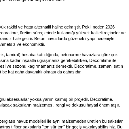
 rakibi ve hatta alternatifi haline gelmiştir. Peki, neden 2026
ecoratime, üretim süreçlerinde kullandığı yüksek kaliteli reçineler ve
ansız hale getirir. Beton havuzlarda gözenekli yapı nedeniyle
zahmetsiz ve ekonomiktir.
ktrik, tamirat) hesaba katıldığında, betonarme havuzlara göre çok
tasına kadar inşaatla uğraşmanız gerekebilirken, Decoratime ile
dönmemesi ve sezonu kaçırmamanız demektir. Decoratime, zamanı satın
be kat daha dayanıklı olması da cabasıdır.
oğru aksesuarlar yoksa yarım kalmış bir projedir. Decoratime,
anılacak saksıların malzemesi, rengi ve dokusu hayati önem taşır.
Fiberglass havuz modelleri ile aynı malzemeden üretilen bu saksılar,
asit fiber saksılarla "ton sür ton" bir geçiş yakalayabilirsiniz. Bu