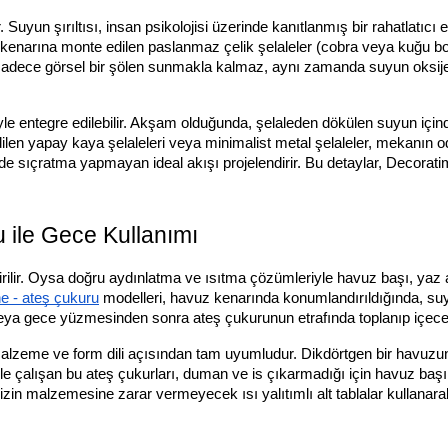
Suyun şırıltısı, insan psikolojisi üzerinde kanıtlanmış bir rahatlatıcı 
kenarına monte edilen paslanmaz çelik şelaleler (cobra veya kuğu b
lik, sadece görsel bir şölen sunmakla kalmaz, aynı zamanda suyun ok
yle entegre edilebilir. Akşam olduğunda, şelaleden dökülen suyun içi
edilen yapay kaya şelaleleri veya minimalist metal şelaleler, mekanın
sıçratma yapmayan ideal akışı projelendirir. Bu detaylar, Decoratime’
 ile Gece Kullanımı
ilir. Oysa doğru aydınlatma ve ısıtma çözümleriyle havuz başı, yaz ak
e - ateş çukuru
modelleri, havuz kenarında konumlandırıldığında, suyu
ya gece yüzmesinden sonra ateş çukurunun etrafında toplanıp içecek
malzeme ve form dili açısından tam uyumludur. Dikdörtgen bir havuzun 
e çalışan bu ateş çukurları, duman ve is çıkarmadığı için havuz başınd
izin malzemesine zarar vermeyecek ısı yalıtımlı alt tablalar kullanara