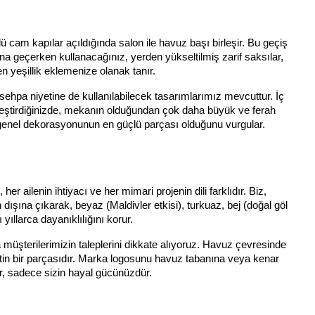
cam kapılar açıldığında salon ile havuz başı birleşir. Bu geçiş
na geçerken kullanacağınız, yerden yükseltilmiş zarif saksılar,
en yeşillik eklemenize olanak tanır.
 sehpa niyetine de kullanılabilecek tasarımlarımız mevcuttur. İç
rleştirdiğinizde, mekanın olduğundan çok daha büyük ve ferah
n genel dekorasyonunun en güçlü parçası olduğunu vurgular.
 ailenin ihtiyacı ve her mimari projenin dili farklıdır. Biz,
ışına çıkarak, beyaz (Maldivler etkisi), turkuaz, bej (doğal göl
yıllarca dayanıklılığını korur.
 müşterilerimizin taleplerini dikkate alıyoruz. Havuz çevresinde
tin bir parçasıdır. Marka logosunu havuz tabanına veya kenar
ır, sadece sizin hayal gücünüzdür.