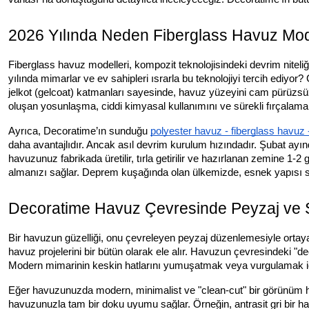
2026 Yılında Neden Fiberglass Havuz Mode
Fiberglass havuz modelleri, kompozit teknolojisindeki devrim niteliğ
yılında mimarlar ve ev sahipleri ısrarla bu teknolojiyi tercih ediyor
jelkot (gelcoat) katmanları sayesinde, havuz yüzeyini cam pürüzsüz
oluşan yosunlaşma, ciddi kimyasal kullanımını ve sürekli fırçalama 
Ayrıca, Decoratime’ın sunduğu
polyester havuz - fiberglass havuz -
daha avantajlıdır. Ancak asıl devrim kurulum hızındadır. Şubat ayın
havuzunuz fabrikada üretilir, tırla getirilir ve hazırlanan zemine 
almanızı sağlar. Deprem kuşağında olan ülkemizde, esnek yapısı s
Decoratime Havuz Çevresinde Peyzaj ve
Bir havuzun güzelliği, onu çevreleyen peyzaj düzenlemesiyle ortaya 
havuz projelerini bir bütün olarak ele alır. Havuzun çevresindeki "
Modern mimarinin keskin hatlarını yumuşatmak veya vurgulamak içi
Eğer havuzunuzda modern, minimalist ve "clean-cut" bir görünüm 
havuzunuzla tam bir doku uyumu sağlar. Örneğin, antrasit gri bir havu