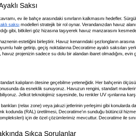
Ayaklı Saksı
amı, ev ile bahçe arasındaki sınırların kalkmasını hedefler. Sürgülü 
aklı saksı
modelleri stratejik bir rol oynar. Verandanızdan havuz alanı
tırdığı gibi, bitkileri göz hizasına taşıyerek havuz manzarasını kesmed
haznenin estetiğini birleştirir. Havuz kenarındaki şezlongların arasına
yumlu hale getirip, geçiş noktalarına Decoratime ayaklı saksıları ye
, havuz projenizin sadece su dolu bir alandan ibaret olmadığını, evi
ı
ndart kalıpların ötesine geçebilme yeteneğidir. Her bahçenin ölçüsü, her
konusunda da esneklik sunuyoruz. Havuzun rengini, standart mavilerin d
iliyoruz. Jelkot teknolojimiz sayesinde, bu renkler UV ışınlarına karşı 
nkları (relax zone) veya jakuzi jetlerinin yerleşimi gibi konularda da
renk kodunda (RAL) üretilmesi, Decoratime’ın sunduğu bütüncül hizme
kompleksleri) için de özel çözümlerimiz mevcuttur. Decoratime ile sın
akkında Sıkça Sorulanlar