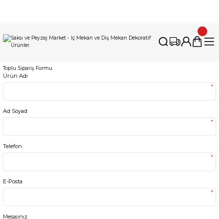
İnternet Sitemizdeki Tüm Ürünleri İstanbul'daki Fabrikamızda
Üretiyoruz. Özel Üretim Talepleri İçin Bizimle İletişime Geçebilirsiniz.
Toplu Sipariş Formu
Ürün Adı
*
Ad Soyad
*
Telefon
*
E-Posta
*
Mesajınız